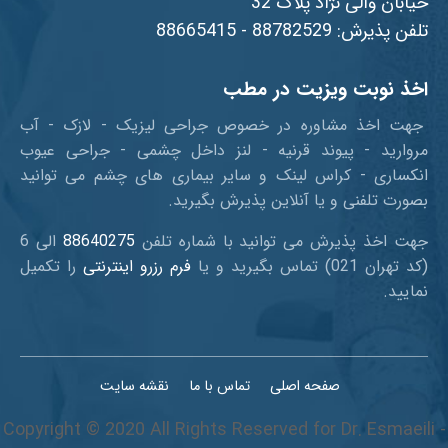
خیابان والی نژاد پلاک 32
تلفن پذیرش: 88782529 - 88665415
اخذ نوبت ویزیت در مطب
جهت اخذ مشاوره در خصوص جراحی لیزیک - لازک - آب
مروارید - پیوند قرنیه - لنز داخل چشمی - جراحی عیوب
انکساری - کراس لینک و سایر بیماری های چشم می توانید
بصورت تلفنی و یا آنلاین پذیرش بگیرید.
جهت اخذ پذیرش می توانید با شماره تلفن
88640275
الی 6
(کد تهران 021) تماس بگیرید و یا
فرم رزرو اینترنتی
را تکمیل
نمایید.
صفحه اصلی
تماس با ما
نقشه سایت
Copyright © 2020 All Rights Reserved for Dr. Esmaeili -