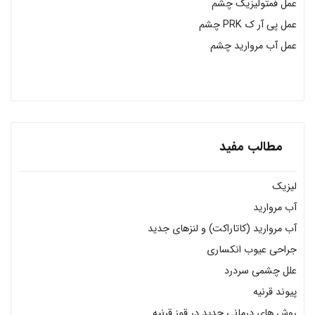
عمل فمتولیزیک چشم
عمل پی آر ک PRK چشم
عمل آب مروارید چشم
مطالب مفید
لیزیک
آب مروارید
آب مروارید (کاتاراکت) و لنزهای جدید
جراحی عیوب انکساری
علل چشمی سردرد
پیوند قرنیه
روش های درمانی جدید در قوز قرنیه